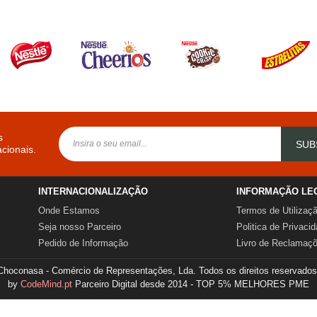
s
SUB
cionais.
INTERNACIONALIZAÇÃO
INFORMAÇÃO LE
Onde Estamos
Termos de Utilizaç
Seja nosso Parceiro
Politica de Privaci
Pedido de Informação
Livro de Reclamaç
Choconasa - Comércio de Representações, Lda. Todos os direitos reservados
by
CodeMind.pt
Parceiro Digital desde 2014 - TOP 5% MELHORES PME