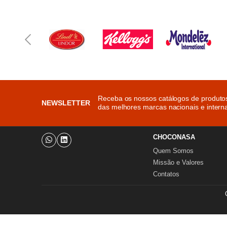
Receba os nossos catálogos de produto
NEWSLETTER
das melhores marcas nacionais e interna
CHOCONASA
Quem Somos
Missão e Valores
Contatos