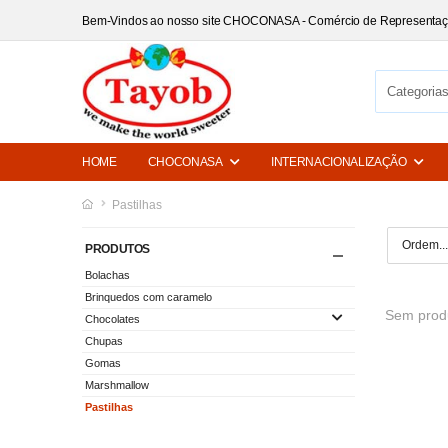
Bem-Vindos ao nosso site CHOCONASA - Comércio de Representa
HOME
CHOCONASA
INTERNACIONALIZAÇÃO
Pastilhas
PRODUTOS
Bolachas
Brinquedos com caramelo
Sem produ
Chocolates
Chupas
Gomas
Marshmallow
Pastilhas