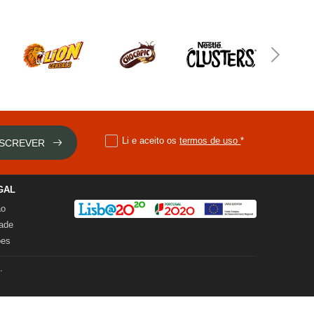
Li e aceito os
termos de uso
*
SCREVER
GAL
ão
dade
ões
.