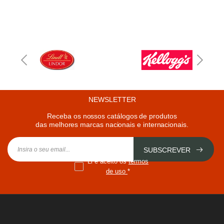
NEWSLETTER
Receba os nossos catálogos de produtos
das melhores marcas nacionais e internacionais.
SUBSCREVER
Li e aceito os
termos
de uso
*