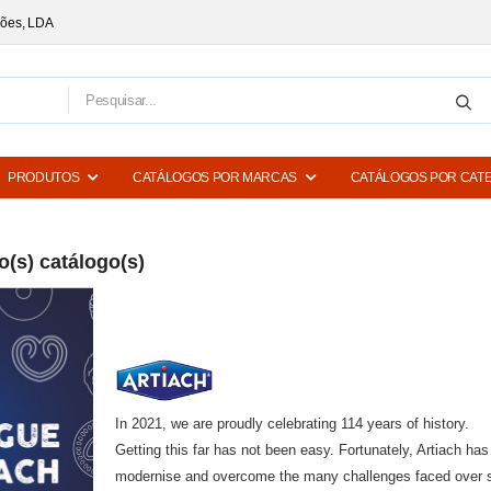
ções, LDA
PRODUTOS
CATÁLOGOS POR MARCAS
CATÁLOGOS POR CAT
(s) catálogo(s)
In 2021, we are proudly celebrating 114 years of history.
Getting this far has not been easy. Fortunately, Artiach ha
modernise and overcome the many challenges faced over 