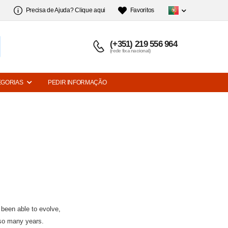
Precisa de Ajuda? Clique aqui
Favoritos
(+351) 219 556 964
(rede fixa nacional)
EGORIAS
PEDIR INFORMAÇÃO
s been able to evolve,
so many years.