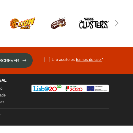
Li e aceito os
termos de uso
*
SCREVER
GAL
ão
dade
ões
.