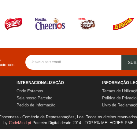
s
SUB
cionais.
INTERNACIONALIZAÇÃO
INFORMAÇÃO LE
Onde Estamos
Termos de Utilizaç
Seja nosso Parceiro
Politica de Privaci
Pedido de Informação
Livro de Reclamaç
Choconasa - Comércio de Representações, Lda. Todos os direitos reservados
by
CodeMind.pt
Parceiro Digital desde 2014 - TOP 5% MELHORES PME