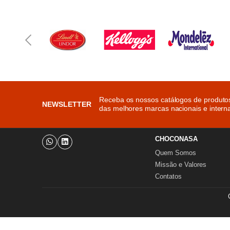
Receba os nossos catálogos de produto
NEWSLETTER
das melhores marcas nacionais e interna
CHOCONASA
Quem Somos
Missão e Valores
Contatos