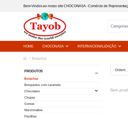
Bem-Vindos ao nosso site CHOCONASA - Comércio de Representa
HOME
CHOCONASA
INTERNACIONALIZAÇÃO
Bolachas
PRODUTOS
Bolachas
Brinquedos com caramelo
Sem produ
Chocolates
Chupas
Gomas
Marshmallow
Pastilhas